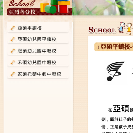
亞碩平鎮校